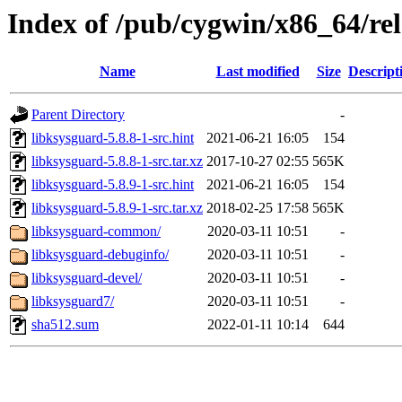
Index of /pub/cygwin/x86_64/rel
Name
Last modified
Size
Descript
Parent Directory
-
libksysguard-5.8.8-1-src.hint
2021-06-21 16:05
154
libksysguard-5.8.8-1-src.tar.xz
2017-10-27 02:55
565K
libksysguard-5.8.9-1-src.hint
2021-06-21 16:05
154
libksysguard-5.8.9-1-src.tar.xz
2018-02-25 17:58
565K
libksysguard-common/
2020-03-11 10:51
-
libksysguard-debuginfo/
2020-03-11 10:51
-
libksysguard-devel/
2020-03-11 10:51
-
libksysguard7/
2020-03-11 10:51
-
sha512.sum
2022-01-11 10:14
644