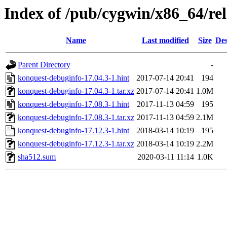
Index of /pub/cygwin/x86_64/re
Name
Last modified
Size
Des
Parent Directory
-
konquest-debuginfo-17.04.3-1.hint
2017-07-14 20:41
194
konquest-debuginfo-17.04.3-1.tar.xz
2017-07-14 20:41
1.0M
konquest-debuginfo-17.08.3-1.hint
2017-11-13 04:59
195
konquest-debuginfo-17.08.3-1.tar.xz
2017-11-13 04:59
2.1M
konquest-debuginfo-17.12.3-1.hint
2018-03-14 10:19
195
konquest-debuginfo-17.12.3-1.tar.xz
2018-03-14 10:19
2.2M
sha512.sum
2020-03-11 11:14
1.0K