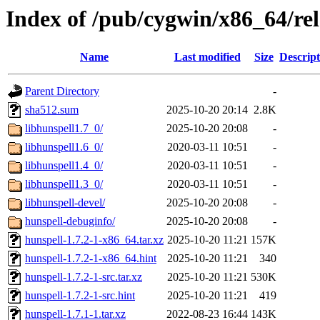
Index of /pub/cygwin/x86_64/rel
Name
Last modified
Size
Descript
Parent Directory
-
sha512.sum
2025-10-20 20:14
2.8K
libhunspell1.7_0/
2025-10-20 20:08
-
libhunspell1.6_0/
2020-03-11 10:51
-
libhunspell1.4_0/
2020-03-11 10:51
-
libhunspell1.3_0/
2020-03-11 10:51
-
libhunspell-devel/
2025-10-20 20:08
-
hunspell-debuginfo/
2025-10-20 20:08
-
hunspell-1.7.2-1-x86_64.tar.xz
2025-10-20 11:21
157K
hunspell-1.7.2-1-x86_64.hint
2025-10-20 11:21
340
hunspell-1.7.2-1-src.tar.xz
2025-10-20 11:21
530K
hunspell-1.7.2-1-src.hint
2025-10-20 11:21
419
hunspell-1.7.1-1.tar.xz
2022-08-23 16:44
143K