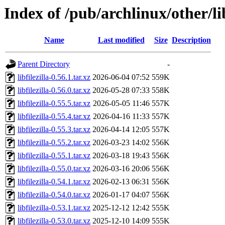
Index of /pub/archlinux/other/lib
Name
Last modified
Size
Description
Parent Directory
-
libfilezilla-0.56.1.tar.xz
2026-06-04 07:52
559K
libfilezilla-0.56.0.tar.xz
2026-05-28 07:33
558K
libfilezilla-0.55.5.tar.xz
2026-05-05 11:46
557K
libfilezilla-0.55.4.tar.xz
2026-04-16 11:33
557K
libfilezilla-0.55.3.tar.xz
2026-04-14 12:05
557K
libfilezilla-0.55.2.tar.xz
2026-03-23 14:02
556K
libfilezilla-0.55.1.tar.xz
2026-03-18 19:43
556K
libfilezilla-0.55.0.tar.xz
2026-03-16 20:06
556K
libfilezilla-0.54.1.tar.xz
2026-02-13 06:31
556K
libfilezilla-0.54.0.tar.xz
2026-01-17 04:07
556K
libfilezilla-0.53.1.tar.xz
2025-12-12 12:42
555K
libfilezilla-0.53.0.tar.xz
2025-12-10 14:09
555K