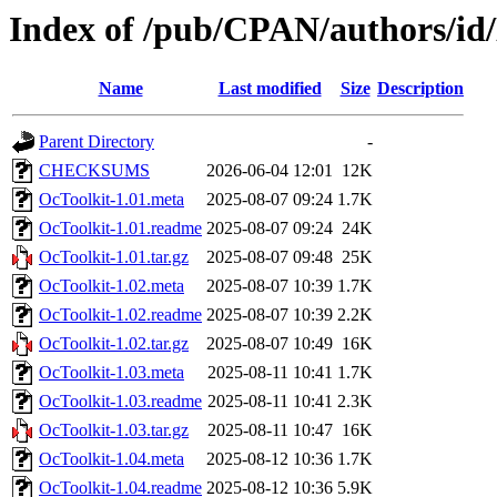
Index of /pub/CPAN/authors/
Name
Last modified
Size
Description
Parent Directory
-
CHECKSUMS
2026-06-04 12:01
12K
OcToolkit-1.01.meta
2025-08-07 09:24
1.7K
OcToolkit-1.01.readme
2025-08-07 09:24
24K
OcToolkit-1.01.tar.gz
2025-08-07 09:48
25K
OcToolkit-1.02.meta
2025-08-07 10:39
1.7K
OcToolkit-1.02.readme
2025-08-07 10:39
2.2K
OcToolkit-1.02.tar.gz
2025-08-07 10:49
16K
OcToolkit-1.03.meta
2025-08-11 10:41
1.7K
OcToolkit-1.03.readme
2025-08-11 10:41
2.3K
OcToolkit-1.03.tar.gz
2025-08-11 10:47
16K
OcToolkit-1.04.meta
2025-08-12 10:36
1.7K
OcToolkit-1.04.readme
2025-08-12 10:36
5.9K